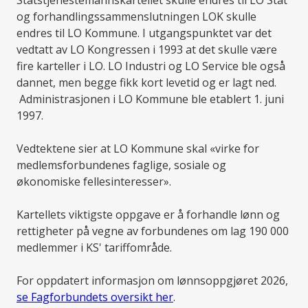
Statstjenestemannskartellet skulle endres til LO Stat
og forhandlingssammenslutningen LOK skulle
endres til LO Kommune. I utgangspunktet var det
vedtatt av LO Kongressen i 1993 at det skulle være
fire karteller i LO. LO Industri og LO Service ble også
dannet, men begge fikk kort levetid og er lagt ned.
Administrasjonen i LO Kommune ble etablert 1. juni
1997.
Vedtektene sier at LO Kommune skal «virke for
medlemsforbundenes faglige, sosiale og
økonomiske fellesinteresser».
Kartellets viktigste oppgave er å forhandle lønn og
rettigheter på vegne av forbundenes om lag 190 000
medlemmer i KS' tariffområde.
For oppdatert informasjon om lønnsoppgjøret 2026,
se Fagforbundets oversikt her
.