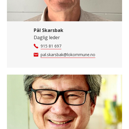
Pål Skarsbak
Daglig leder
915 81 697
pal.skarsbak@lokommune.no