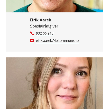
Eirik Aarek
Spesialrådgiver
932 06 913
eirik.aarek@lokommune.no